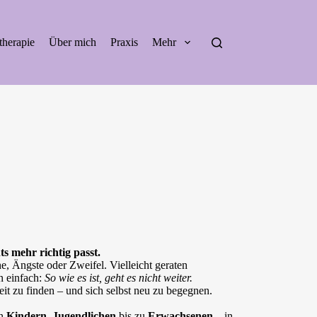
therapie
Über mich
Praxis
Mehr
s mehr richtig passt.
e, Ängste oder Zweifel. Vielleicht geraten
n einfach:
So wie es ist, geht es nicht weiter.
it zu finden – und sich selbst neu zu begegnen.
on
Kindern
,
Jugendlichen
bis zu
Erwachsenen
– in