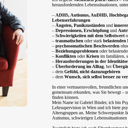
herausfordernden Lebenssituationen, unte
–
ADHS, Autismus, AuDHD, Hochbeg
Lebenserfahrungen
–
Ängsten, Panikzuständen
und
innere
–
Depressionen, Erschöpfung
und
Antri
–
Schwierigkeiten mit dem Selbstwert
o
–
traumatischen
oder stark
belastenden
–
psychosomatischen Beschwerden
ohne
–
Beziehungsproblemen
oder belastend
–
Konflikten
oder
Krisen
im familiären, 
–
Herausforderungen in der Identitäts
–
Überforderung im Alltag
, bei
Übergä
– dem
Gefühl, nicht dazuzugehören
– dem
Wunsch, sich selbst besser zu ve
In einer vertrauensvollen, freundlichen 
gemeinsam erkunden, was Sie bewegt – u
finden können.
Mein Name ist Gabriel Binder, ich bin Ps
Lehrsupervision in Wien und ich biete ps
Altersgruppen an. Meine Schwerpunkte li
Autismus, schwierigen Lebenssituationen