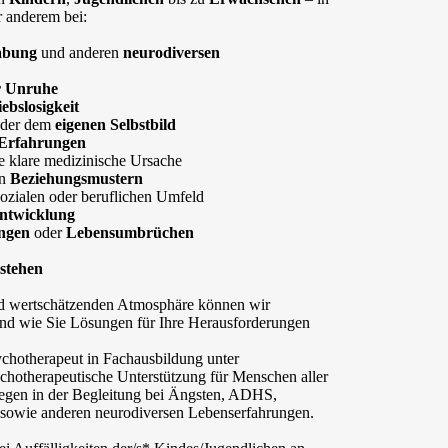
r anderem bei:
abung
und anderen
neurodiversen
r Unruhe
ebslosigkeit
der dem
eigenen Selbstbild
 Erfahrungen
 klare medizinische Ursache
en
Beziehungsmustern
sozialen oder beruflichen Umfeld
entwicklung
ngen
oder
Lebensumbrüchen
rstehen
und wertschätzenden Atmosphäre können wir
nd wie Sie Lösungen für Ihre Herausforderungen
ychotherapeut in Fachausbildung unter
ychotherapeutische Unterstützung für Menschen aller
egen in der Begleitung bei Ängsten, ADHS,
 sowie anderen neurodiversen Lebenserfahrungen.