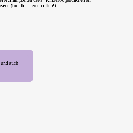
bei Auffälligkeiten der/s* Kindes/Jugendlichen an
sene (für alle Themen offen!).
n und auch